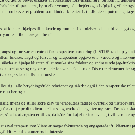
st og derfor blevet erstattet af forskellige forsvarsmønstre, og som nu udspiller
i forholdet til partneren, børn eller venner, på arbejdet og selvfølgelig vil de o
 er nu blevet et problem som hindrer klienten i at udfolde sit potentiale, tage 
s, at klienten hjælpes til at kende og rumme sine følelser uden at blive angst 
r you feel, the more you heal”.
r, angst og forsvar er centralt for terapeutens vurdering (i ISTDP kaldet psykod
llem følelser, angst og forsvar og terapeutens opgave er at vurdere og intervener
ledes at hjælpe klienten til at mærke sine følelser og andre sunde jeg-funktione
ienten med at se og opgive usunde forsvarsmekanismer. Disse tre elementer betr
tiale og skabe det liv man ønsker.
ller sig i alle betydningsfulde relationer og således også i den terapeutiske rela
ke rum her og nu.
ssig intens og stiller store krav til terapeutens faglige overblik og tilstedevær
igt for at hjælpe din klient med at se og ændre de negative mønstre. Desuden sk
r, således at angsten er tilpas, da både for høj eller for lav angst vil hæmme ny
, at såvel terapeut som klient er meget fokuserede og engagerede ift. klientens
sfuldt. Heraf kommer ordet intensiv.