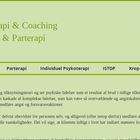
rapi & Coaching
l & Parterapi
Parterapi
Individuel Psykoterapi
ISTDP
Krop
ilknytningsteori og ser psykiske lidelser som et resultat af brud i tidlige tilkn
 en kaskade af komplekse følelser, som kan være så overvældende og angstskaben
t medføre angst og forsvarsreaktioner.
 delvist ubevidste for personen selv, og alligevel (eller netop derfor) medføre 
e vanskeligheder. Det vil sige, at klienten tidligt i livet har indlært mønstre for 