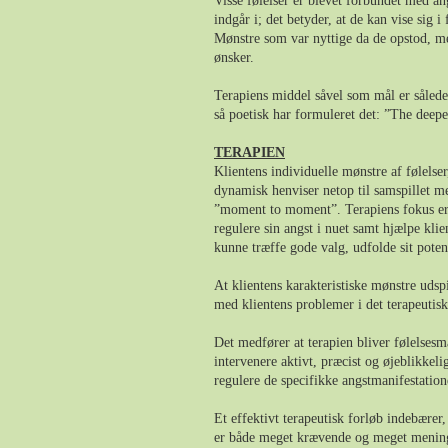
Visse følelser er blevet forbundet med ang
indgår i; det betyder, at de kan vise sig 
Mønstre som var nyttige da de opstod, men
ønsker.
Terapiens middel såvel som mål er sålede
så poetisk har formuleret det: ”The deepe
TERAPIEN
Klientens individuelle mønstre af følelse
dynamisk henviser netop til samspillet me
”moment to moment”. Terapiens fokus er så
regulere sin angst i nuet samt hjælpe kl
kunne træffe gode valg, udfolde sit poten
At klientens karakteristiske mønstre udspi
med klientens problemer i det terapeutis
Det medfører at terapien bliver følelsesmæ
intervenere aktivt, præcist og øjeblikkel
regulere de specifikke angstmanifestatione
Et effektivt terapeutisk forløb indebærer
er både meget krævende og meget mening