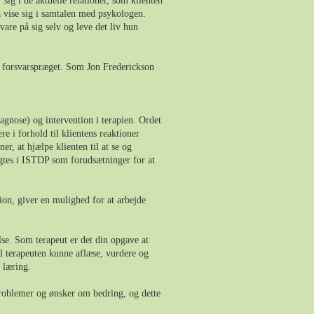
 sig i de aktuelle relationer, som klienten
gså vise sig i samtalen med psykologen.
vare på sig selv og leve det liv hun
og forsvarspræget. Som Jon Frederickson
iagnose) og intervention i terapien. Ordet
e i forhold til klientens reaktioner
r, at hjælpe klienten til at se og
agtes i ISTDP som forudsætninger for at
tion, giver en mulighed for at arbejde
else. Som terapeut er det din opgave at
al terapeuten kunne aflæse, vurdere og
 læring.
 problemer og ønsker om bedring, og dette